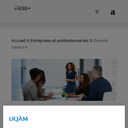
Accueil
Entreprises et professionnel·les
Devenir
9
9
mentor·e
Devenir mentor·​e
Être mentor·e, une