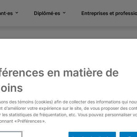
ant·es
Diplômé·es
Entreprises et professi
Conseil et perfectionnement
Coaching et codévelop
férences en matière de
oins
isons des témoins (cookies) afin de collecter des informations qui nou
t d’améliorer votre expérience sur le site, de vous proposer des con
r les statistiques de fréquentation, etc. Vous pouvez personnaliser v
ionnant « Préférences ».