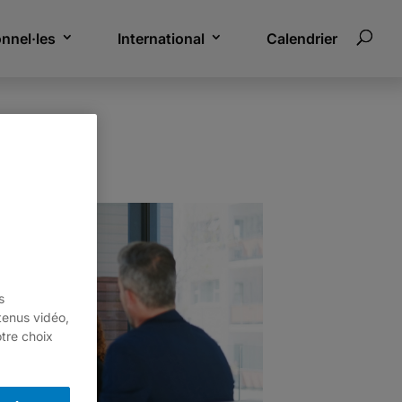
onnel·les
International
Calendrier
pement
s
tenus vidéo,
otre choix