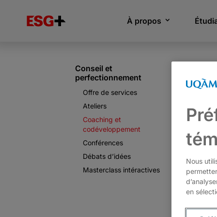
À propos
Étudi
Conseil et
perfectionnement
Offre de services
Ateliers
Pré
Coaching et
codéveloppement
tém
Conférences
Débats d’idées
Nous util
Masterclass intéractives
permetten
d’analyse
en sélect