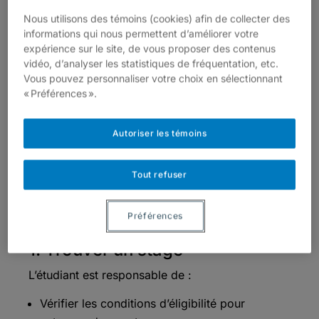
l’aspect déontologique. Les détails du
Nous utilisons des témoins (cookies) afin de collecter des
informations qui nous permettent d’améliorer votre
double seuil de réussite sont expliqués
expérience sur le site, de vous proposer des contenus
dans la
Politique 7 de l’ESG sur les
vidéo, d’analyser les statistiques de fréquentation, etc.
stages de l’ESG
.
Vous pouvez personnaliser votre choix en sélectionnant
« Préférences ».
Étapes de signature
Autoriser les témoins
d’une convention de
Tout refuser
stage
Préférences
1. Trouver un stage
L’étudiant est responsable de :
Vérifier les conditions d’éligibilité pour