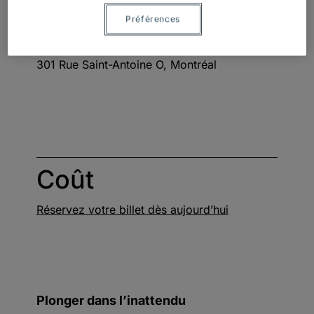
Lieu
Préférences
Oasis Immersion
301 Rue Saint-Antoine O, Montréal
Coût
Réservez votre billet dès aujourd’hui
Plonger dans l’inattendu